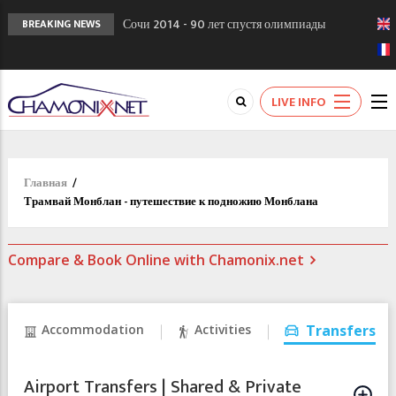
Сочи 2014 - 90 лет спустя олимпиады
BREAKING NEWS
Шамони в 1924
Кол де Монте закрыт 11 января 2013
Chamonixporusski - Русское Шамони. Мы
LIVE INFO
вам поможем!
Главная
/
Трамвай Монблан - путешествие к подножию Монблана
Compare & Book Online with Chamonix.net
Accommodation
Activities
Transfers
Airport Transfers | Shared & Private