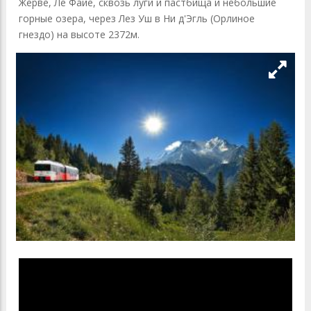
Жерве, Ле Файе, сквозь луги и пастбища и небольшие
горные озера, через Лез Уш в Ни д'Эгль (Орлиное
гнездо) на высоте 2372м.