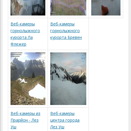
Веб-камеры
Веб-камеры
горнолыжного
горнолыжного
курорта Ла
курорта Бревен
Флежер
Веб-камеры из
Веб-камеры
Прарйон - Лез
центра города
Уш
Лез Уш