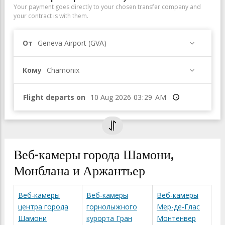
Your payment goes directly to your chosen transfer company and
your contract is with them.
От
Geneva Airport (GVA)
Кому
Chamonix
Flight departs on
Время
Веб-камеры города Шамони,
Монблана и Аржантьер
Веб-камеры
Веб-камеры
Веб-камеры
центра города
горнолыжного
Мер-де-Глас
Шамони
курорта Гран
Монтенвер