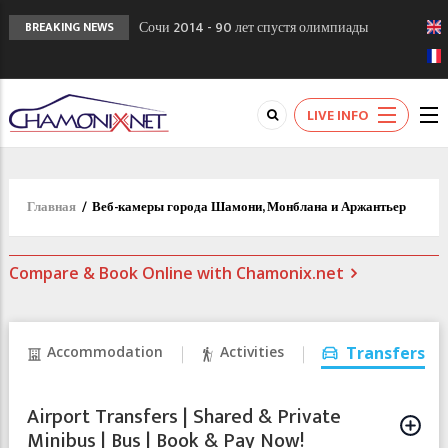
Сочи 2014 - 90 лет спустя олимпиады
BREAKING NEWS
Шамони в 1924
Кол де Монте закрыт 11 января 2013
Chamonixporusski - Русское Шамони. Мы
LIVE INFO
вам поможем!
Главная
/
Веб-камеры города Шамони, Монблана и Аржантьер
Compare & Book Online with Chamonix.net
Accommodation
Activities
Transfers
Airport Transfers | Shared & Private
Minibus | Bus | Book & Pay Now!