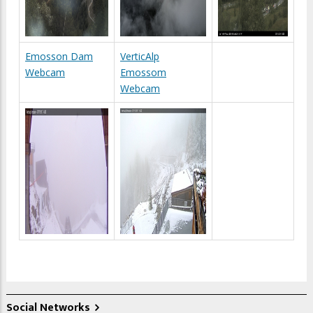
Emosson Dam
VerticAlp
Webcam
Emossom
Webcam
Social Networks