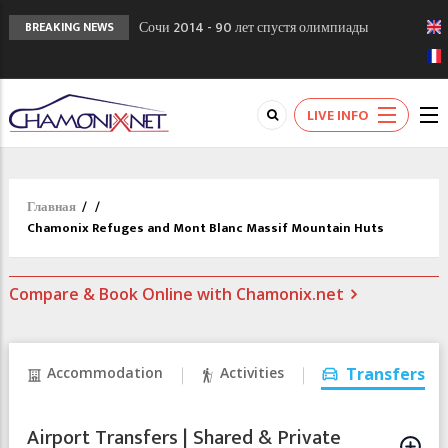
Сочи 2014 - 90 лет спустя олимпиады
BREAKING NEWS
Шамони в 1924
Кол де Монте закрыт 11 января 2013
Chamonixporusski - Русское Шамони. Мы
LIVE INFO
вам поможем!
Главная
/
/
Chamonix Refuges and Mont Blanc Massif Mountain Huts
Compare & Book Online with Chamonix.net
Accommodation
Activities
Transfers
Airport Transfers | Shared & Private