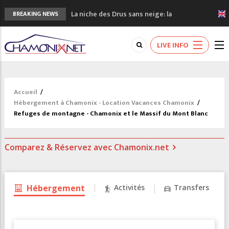
La niche des Drus sans neige: la
BREAKING NEWS
sécheresse en haute montagne
3 bonnes raisons pour visiter le nouveau
LIVE INFO
Musée du Mont-Blanc
Accidents en montagne: 3 personnes sont
décédées dans le Mont-Blanc
Craft ouvre un nouveau magasin de course
Accueil
/
à pied à Chamonix
Hébergement à Chamonix - Location Vacances Chamonix
/
3eme Chamonix Vallée Classics Festival
Refuges de montagne - Chamonix et le Massif du Mont Blanc
Comparez & Réservez avec Chamonix.net
Hébergement
Activités
Transfers