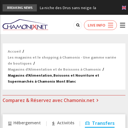
La niche des Drus sans neige: la
BREAKING NEWS
sécheresse en haute montagne
3 bonnes raisons pour visiter le nouveau
LIVE INFO
Musée du Mont-Blanc
Accidents en montagne: 3 personnes sont
décédées dans le Mont-Blanc
Craft ouvre un nouveau magasin de course
Accueil
/
à pied à Chamonix
Les magasins et le shopping à Chamonix - Une gamme variée
3eme Chamonix Vallée Classics Festival
de boutiques
/
Magasins d'Alimentation et de Boissons à Chamonix
/
Magasins d'Alimentation, Boissons et Nourriture et
Supermarchés à Chamonix Mont Blanc
Comparez & Réservez avec Chamonix.net
Hébergement
Activités
Transfers