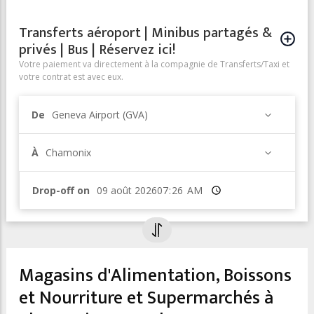
Transferts aéroport | Minibus partagés &
privés | Bus | Réservez ici!
Votre paiement va directement à la compagnie de Transferts/Taxi et
votre contrat est avec eux.
De
Geneva Airport (GVA)
À
Chamonix
Drop-off on
Heure
Magasins d'Alimentation, Boissons
et Nourriture et Supermarchés à