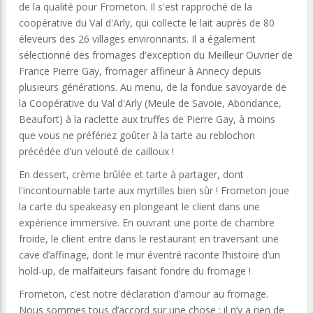
de la qualité pour Frometon. Il s'est rapproché de la
coopérative du Val d'Arly, qui collecte le lait auprès de 80
éleveurs des 26 villages environnants. Il a également
sélectionné des fromages d'exception du Meilleur Ouvrier de
France Pierre Gay, fromager affineur à Annecy depuis
plusieurs générations. Au menu, de la fondue savoyarde de
la Coopérative du Val d'Arly (Meule de Savoie, Abondance,
Beaufort) à la raclette aux truffes de Pierre Gay, à moins
que vous ne préfériez goûter à la tarte au reblochon
précédée d'un velouté de cailloux !
En dessert, crème brûlée et tarte à partager, dont
l'incontournable tarte aux myrtilles bien sûr ! Frometon joue
la carte du speakeasy en plongeant le client dans une
expérience immersive. En ouvrant une porte de chambre
froide, le client entre dans le restaurant en traversant une
cave d’affinage, dont le mur éventré raconte l’histoire d’un
hold-up, de malfaiteurs faisant fondre du fromage !
Frometon, c’est notre déclaration d’amour au fromage.
Nous sommes tous d’accord sur une chose : il n’y a rien de