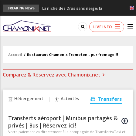
La niche des Drus sans neige: la
BREAKING NEWS
sécheresse en haute montagne
3 bonnes raisons pour visiter le nouveau
LIVE INFO
Musée du Mont-Blanc
Accidents en montagne: 3 personnes sont
décédées dans le Mont-Blanc
Craft ouvre un nouveau magasin de course
Accueil
/
Restaurant Chamonix Frometon... pur fromage!!!
à pied à Chamonix
3eme Chamonix Vallée Classics Festival
Comparez & Réservez avec Chamonix.net
Hébergement
Activités
Transfers
Transferts aéroport | Minibus partagés &
privés | Bus | Réservez ici!
Votre paiement va directement à la compagnie de Transferts/Taxi et