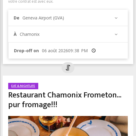
votre contrat est avec eux.
De
Geneva Airport (GVA)
À
Chamonix
Drop-off on
Heure
EAT & NIGHTLIFE
Restaurant Chamonix Frometon...
pur fromage!!!