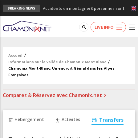
Accidents en montagne: 3 personnes sont
BREAKING NEWS
décédées dans le Mont-Blanc
Craft ouvre un nouveau magasin de course
LIVE INFO
à pied à Chamonix
3eme Chamonix Vallée Classics Festival
La niche des Drus sans neige: la
sécheresse en haute montagne
Accueil
/
3 bonnes raisons pour visiter le nouveau
Informations sur la Vallée de Chamonix Mont Blanc
/
Musée du Mont-Blanc
Chamonix Mont-Blanc: Un endroit Génial dans les Alpes
Françaises
Comparez & Réservez avec Chamonix.net
Hébergement
Activités
Transfers