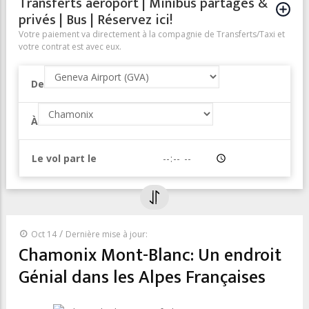
Transferts aéroport | Minibus partagés &
privés | Bus | Réservez ici!
Votre paiement va directement à la compagnie de Transferts/Taxi et
votre contrat est avec eux.
De
À
Le vol part le
Heure
/
Oct 14
Dernière mise à jour:
Chamonix Mont-Blanc: Un endroit
Génial dans les Alpes Françaises