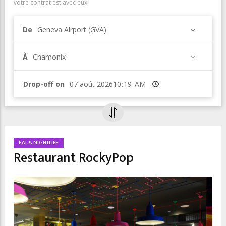
votre contrat est avec eux.
De
Geneva Airport (GVA)
À
Chamonix
Drop-off on
Heure
EAT & NIGHTLIFE
Restaurant RockyPop