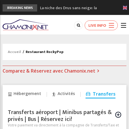
La niche des Drus sans neige: la
BREAKING NEWS
sécheresse en haute montagne
3 bonnes raisons pour visiter le nouveau
LIVE INFO
Musée du Mont-Blanc
Accidents en montagne: 3 personnes sont
décédées dans le Mont-Blanc
Craft ouvre un nouveau magasin de course
Accueil
/
Restaurant RockyPop
à pied à Chamonix
3eme Chamonix Vallée Classics Festival
Comparez & Réservez avec Chamonix.net
Hébergement
Activités
Transfers
Transferts aéroport | Minibus partagés &
privés | Bus | Réservez ici!
Votre paiement va directement à la compagnie de Transferts/Taxi et