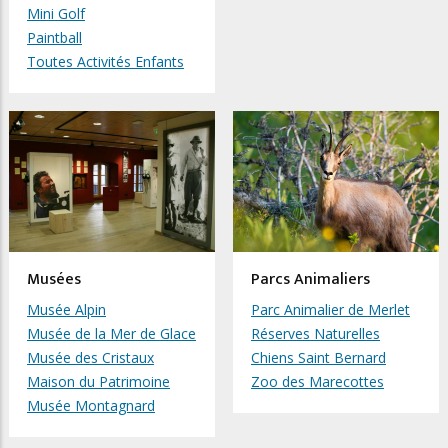
Mini Golf
Paintball
Toutes Activités Enfants
Musées
Parcs Animaliers
Musée Alpin
Parc Animalier de Merlet
Musée de la Mer de Glace
Réserves Naturelles
Musée des Cristaux
Chiens Saint Bernard
Maison du Patrimoine
Zoo des Marecottes
Musée Montagnard