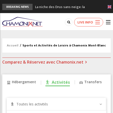
La niche des Drus sans neige: la
BREAKING NEWS
sécheresse en haute montagne
3 bonnes raisons pour visiter le nouveau
LIVE INFO
Musée du Mont-Blanc
Accidents en montagne: 3 personnes sont
décédées dans le Mont-Blanc
Craft ouvre un nouveau magasin de course
Accueil
/
Sports et Activités de Loisirs à Chamonix Mont-Blanc
à pied à Chamonix
3eme Chamonix Vallée Classics Festival
Comparez & Réservez avec Chamonix.net
Hébergement
Activités
Transfers
Toutes les activités