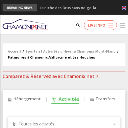
La niche des Drus sans neige: la
BREAKING NEWS
sécheresse en haute montagne
3 bonnes raisons pour visiter le nouveau
LIVE INFO
Musée du Mont-Blanc
Accidents en montagne: 3 personnes sont
décédées dans le Mont-Blanc
Craft ouvre un nouveau magasin de course
Accueil
/
Sports et Activités d'Hiver à Chamonix Mont-Blanc
/
à pied à Chamonix
Patinoires à Chamonix, Vallorcine et Les Houches
3eme Chamonix Vallée Classics Festival
Comparez & Réservez avec Chamonix.net
Hébergement
Activités
Transfers
Toutes les activités