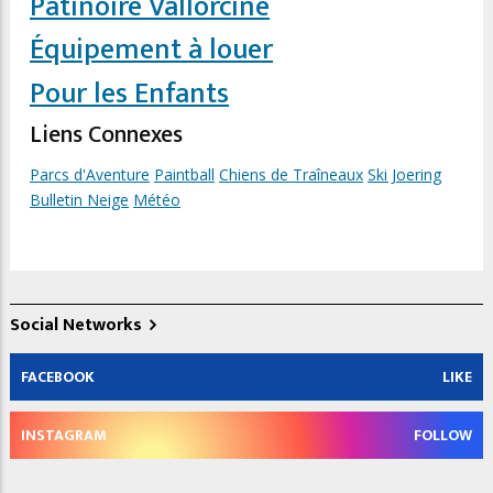
Patinoire Vallorcine
Équipement à louer
Pour les Enfants
Liens Connexes
Parcs d'Aventure
Paintball
Chiens de Traîneaux
Ski Joering
Bulletin Neige
Météo
Social Networks
FACEBOOK
LIKE
INSTAGRAM
FOLLOW