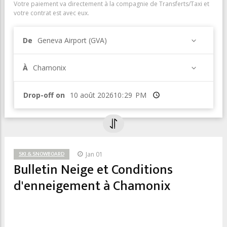
Votre paiement va directement à la compagnie de Transferts/Taxi et
votre contrat est avec eux.
De
Geneva Airport (GVA)
À
Chamonix
Drop-off on
Heure
SKI & SNOWBOARD
Jan 01
Bulletin Neige et Conditions
d'enneigement à Chamonix