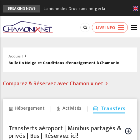
La niche des Drus sans neige: la
BREAKING NEWS
sécheresse en haute montagne
3 bonnes raisons pour visiter le nouveau
LIVE INFO
Musée du Mont-Blanc
Accidents en montagne: 3 personnes sont
décédées dans le Mont-Blanc
Craft ouvre un nouveau magasin de course
Accueil
/
à pied à Chamonix
Bulletin Neige et Conditions d'enneigement à Chamonix
3eme Chamonix Vallée Classics Festival
Comparez & Réservez avec Chamonix.net
Hébergement
Activités
Transfers
Transferts aéroport | Minibus partagés &
privés | Bus | Réservez ici!