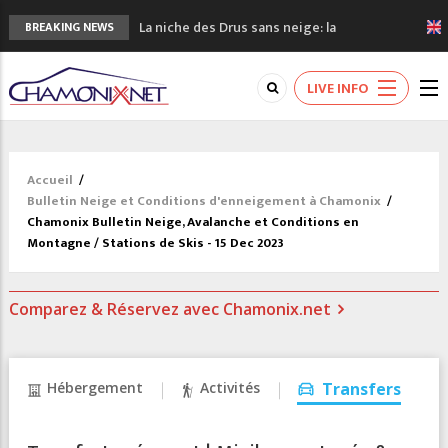
La niche des Drus sans neige: la
BREAKING NEWS
sécheresse en haute montagne
3 bonnes raisons pour visiter le nouveau
LIVE INFO
Musée du Mont-Blanc
Accidents en montagne: 3 personnes sont
décédées dans le Mont-Blanc
Craft ouvre un nouveau magasin de course
Accueil
/
à pied à Chamonix
Bulletin Neige et Conditions d'enneigement à Chamonix
/
3eme Chamonix Vallée Classics Festival
Chamonix Bulletin Neige, Avalanche et Conditions en
Montagne / Stations de Skis - 15 Dec 2023
Comparez & Réservez avec Chamonix.net
Hébergement
Activités
Transfers