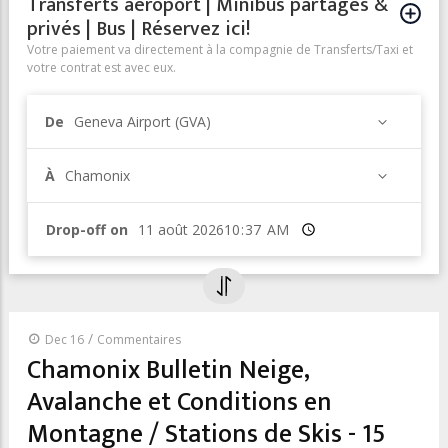
Transferts aéroport | Minibus partagés &
privés | Bus | Réservez ici!
Votre paiement va directement à la compagnie de Transferts/Taxi et
votre contrat est avec eux.
De
Geneva Airport (GVA)
À
Chamonix
Drop-off on
Heure
/
Dec 16
Commentaires
Chamonix Bulletin Neige,
Avalanche et Conditions en
Montagne / Stations de Skis - 15