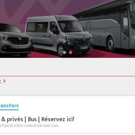
t
ransfers
 privés | Bus | Réservez ici!
Taxi et votre contrat est avec eux.