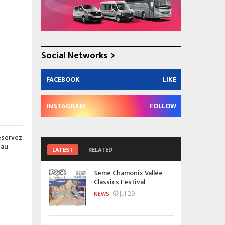
e
Social Networks
FACEBOOK
LIKE
INSTAGRAM
FOLLOW
éservez
 au
LATEST
RELATED
3eme Chamonix Vallée
Classics Festival
Jul 29
NEWS