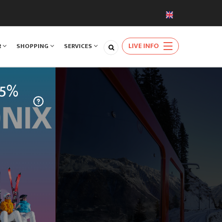
LIVE INFO
R
SHOPPING
SERVICES
 5%
SKI LIFTS & CABLE
CARS
servez en