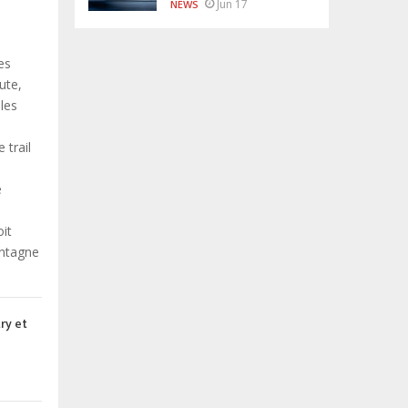
Jun 17
NEWS
es
ute,
les
 trail
e
it
ontagne
ry et