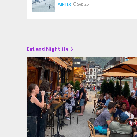
Sep 26
WINTER
Eat and Nightlife