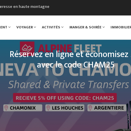
cheresse en haute montagne
uveau Musée du Mont-Blanc
 sont décédées dans le Mont-Blanc
MENT
VOYAGER
ACTIVITÉS
MANGER & SOIRÉE
IMMOBILIE
course à pied à Chamonix
al
Réservez en ligne et économisez
avec le code CHAM25
ts d'été Alpine Fleet pour la vallée de Chamonix. Ré
ligne et économisez 5 % avec le code
CHAM25
READ MORE