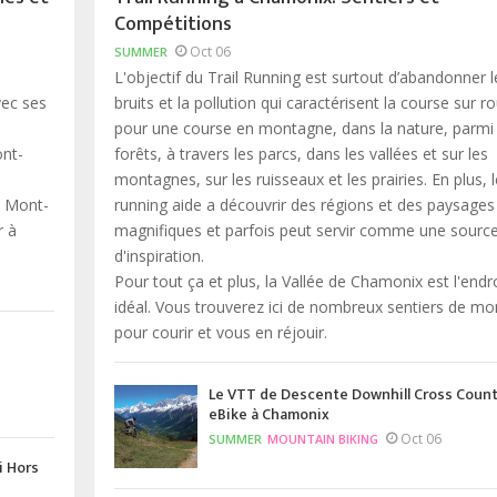
Compétitions
Oct 06
SUMMER
L'objectif du Trail Running est surtout d’abandonner l
vec ses
bruits et la pollution qui caractérisent la course sur ro
pour une course en montagne, dans la nature, parmi 
nt-
forêts, à travers les parcs, dans les vallées et sur ​​les
montagnes, sur les ruisseaux et les prairies. En plus, le
x Mont-
running aide a découvrir des régions et des paysages
r à
magnifiques et parfois peut servir comme une sourc
e
d'inspiration.
Pour tout ça et plus, la Vallée de Chamonix est l'endro
idéal. Vous trouverez ici de nombreux sentiers de m
pour courir et vous en réjouir.
Le VTT de Descente Downhill Cross Count
eBike à Chamonix
Oct 06
SUMMER
MOUNTAIN BIKING
i Hors