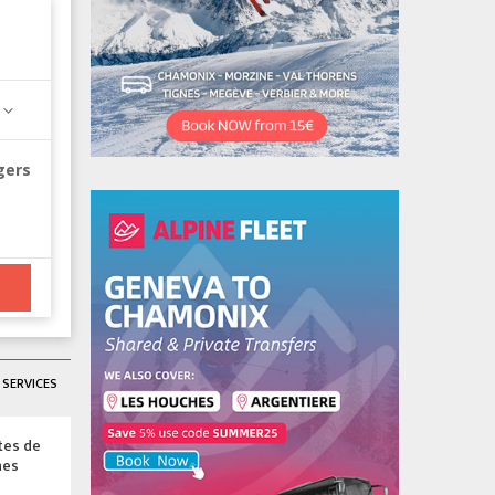
gers
SERVICES
tes de
hes