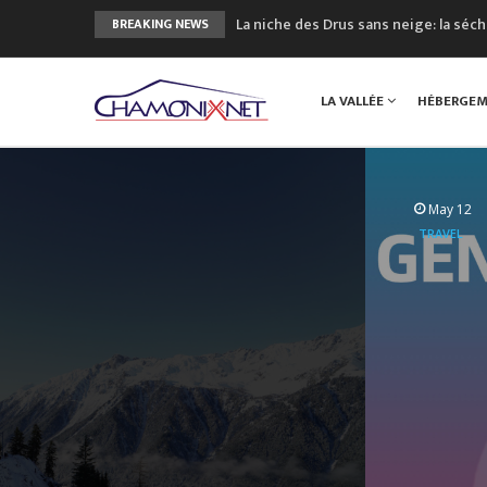
La niche des Drus sans neige: la sé
BREAKING NEWS
3 bonnes raisons pour visiter le no
Accidents en montagne: 3 personnes
LA VALLÉE
HÉBERGE
Craft ouvre un nouveau magasin de 
3eme Chamonix Vallée Classics Festiv
May 12
TRAVEL
Transfer