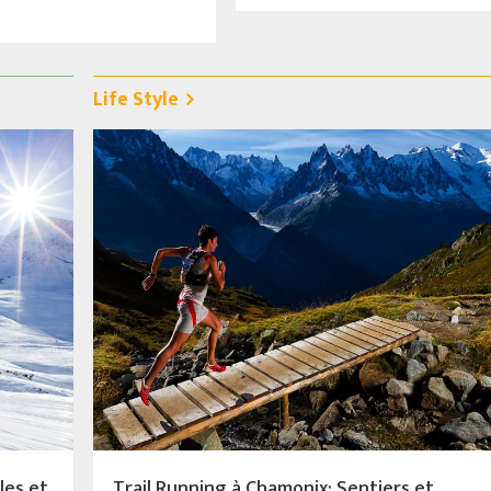
Life Style
les et
Trail Running à Chamonix: Sentiers et