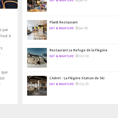
Jan 07
EAT & NIGHTLIFE
PlanB Restaurant
Jan 05
EAT & NIGHTLIFE
e par
 tout à
ts
Restaurant Le Refuge de la Flégère
e
Oct 30
EAT & NIGHTLIFE
i que
L’Adret - La Flégère Station de Ski
tis!
Oct 25
e
EAT & NIGHTLIFE