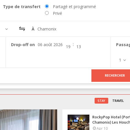
Type de transfert
Partagé et programmé
Privé
À
Chamonix
:
Drop-off on
Passa
1
STAY
TRAVEL
RockyPop Hotel (Por
Chamonix) Les Houc
Apr 10