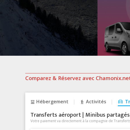
Comparez & Réservez avec Chamonix.ne
Hébergement
Activités
T
Transferts aéroport | Minibus partagés &
Votre paiement va directement à la compagnie de Transferts/