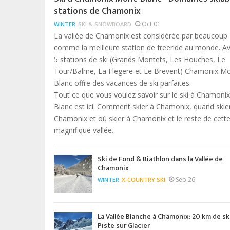
stations de Chamonix
Oct 01
WINTER
SKI & SNOWBOARD
La vallée de Chamonix est considérée par beaucoup
comme la meilleure station de freeride au monde. A
5 stations de ski (Grands Montets, Les Houches, Le
Tour/Balme, La Flegere et Le Brevent) Chamonix Mo
Blanc offre des vacances de ski parfaites.
Tout ce que vous voulez savoir sur le ski à Chamoni
Blanc est ici. Comment skier à Chamonix, quand skie
Chamonix et où skier à Chamonix et le reste de cett
magnifique vallée.
Ski de Fond & Biathlon dans la Vallée de
Chamonix
Sep 26
WINTER
X-COUNTRY SKI
La Vallée Blanche à Chamonix: 20 km de sk
Piste sur Glacier