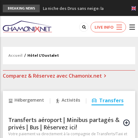
La niche des Drus sans neige: la
BREAKING NEWS
sécheresse en haute montagne
3 bonnes raisons pour visiter le nouveau
LIVE INFO
Musée du Mont-Blanc
Accidents en montagne: 3 personnes sont
décédées dans le Mont-Blanc
Craft ouvre un nouveau magasin de course
Accueil
/
Hôtel L'Oustalet
à pied à Chamonix
3eme Chamonix Vallée Classics Festival
Comparez & Réservez avec Chamonix.net
Hébergement
Activités
Transfers
Transferts aéroport | Minibus partagés &
privés | Bus | Réservez ici!
Votre paiement va directement à la compagnie de Transferts/Taxi et