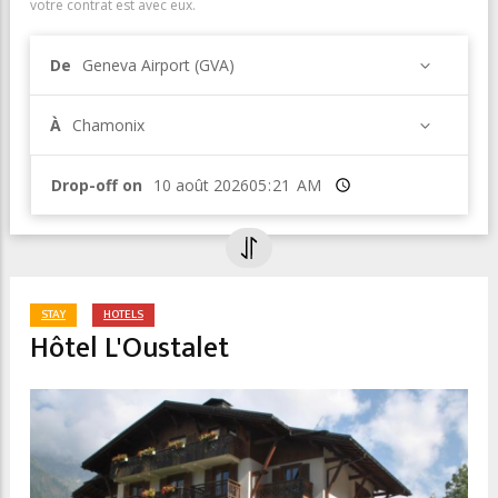
votre contrat est avec eux.
De
Geneva Airport (GVA)
À
Chamonix
Drop-off on
Heure
STAY
HOTELS
Hôtel L'Oustalet