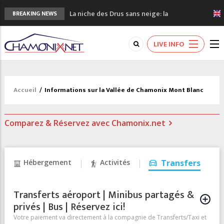
La niche des Drus sans neige: la
BREAKING NEWS
sécheresse en haute montagne
3 bonnes raisons pour visiter le nouveau
LIVE INFO
Musée du Mont-Blanc
Accidents en montagne: 3 personnes sont
décédées dans le Mont-Blanc
Craft ouvre un nouveau magasin de course
Accueil
/
Informations sur la Vallée de Chamonix Mont Blanc
à pied à Chamonix
3eme Chamonix Vallée Classics Festival
Comparez & Réservez avec Chamonix.net
Hébergement
Activités
Transfers
Transferts aéroport | Minibus partagés &
privés | Bus | Réservez ici!
Votre paiement va directement à la compagnie de Transferts/Taxi et