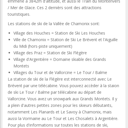
emmène à 3842m d'altitude, et aussi le Train du Montenvers
/ Mer de Glace. Ces 2 dernièrs sont des attractions
touristiques.
Les stations de ski de la Vallée de Chamonix sont:
Village des Houches = Station de Ski Les Houches
Ville de Chamonix = Station de Ski Le Brévent et l'Aiguille
du Midi (hors-piste uniquement)
Village des Praz = Station de Ski Flégère
Village d'Argentière = Domaine skiable des Grands
Montets
Villages du Tour et de Vallorcine = Le Tour / Balme
La station de ski de la Flégère est interconnecté avec Le
Brévent par une télécabine. Vous pouvez accèder à la staion
de ski Le Tour / Balme par télécabine au départ de
Vallorcine. Vous avez un snowpark aux Grands Montets. Il y
a plein d'autres petites zones pour les skieurs débutants,
notamment Les Planards et Le Savoy à Chamonix, mais
aussi la Vormaine au Le Tour et Les Chosalets à Argentière.
Pour plus d'informations sur toutes les stations de ski,