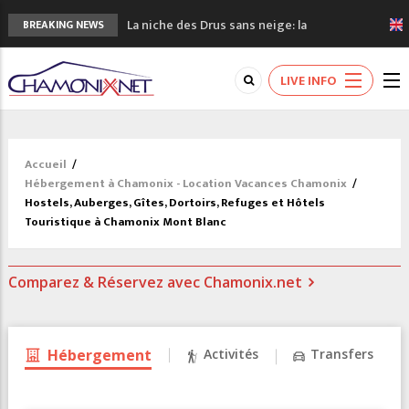
La niche des Drus sans neige: la
BREAKING NEWS
sécheresse en haute montagne
3 bonnes raisons pour visiter le nouveau
LIVE INFO
Musée du Mont-Blanc
Accidents en montagne: 3 personnes sont
décédées dans le Mont-Blanc
Craft ouvre un nouveau magasin de course
Accueil
/
à pied à Chamonix
Hébergement à Chamonix - Location Vacances Chamonix
/
3eme Chamonix Vallée Classics Festival
Hostels, Auberges, Gîtes, Dortoirs, Refuges et Hôtels
Touristique à Chamonix Mont Blanc
Comparez & Réservez avec Chamonix.net
Hébergement
Activités
Transfers