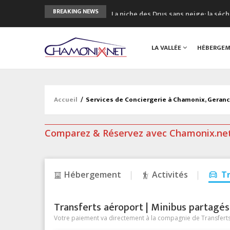
La niche des Drus sans neige: la sé
BREAKING NEWS
3 bonnes raisons pour visiter le no
Accidents en montagne: 3 personnes
LA VALLÉE
HÉBERGE
Craft ouvre un nouveau magasin de 
3eme Chamonix Vallée Classics Festiv
Accueil
/
Services de Conciergerie à Chamonix, Geran
Comparez & Réservez avec Chamonix.ne
Hébergement
Activités
T
Transferts aéroport | Minibus partagés &
Votre paiement va directement à la compagnie de Transferts/