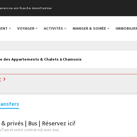
cheresse en haute montagne
uveau Musée du Mont-Blanc
 sont décédées dans le Mont-Blanc
MENT
VOYAGER
ACTIVITÉS
MANGER & SOIRÉE
IMMOBILIE
course à pied à Chamonix
al
ce des Appartements & Chalets à Chamonix
t
ransfers
 privés | Bus | Réservez ici!
Taxi et votre contrat est avec eux.