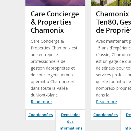
Care Concierge
Chamonix
& Properties
Ten80, Ges
Chamonix
de Propriè
Care Concierge &
Avec maintenant p
Properties Chamonix est
15 ans d’expérien
une entreprise
réussie, Chamoni
professionnelle de
est un gage de qua
gestion depropriétés et
de sérieux pour to
de conciergerie Airbnb
services professio
opérant à Chamonix et
qu'elle fournit a de
dans toute la Vallée
nombreux propriét
duMont-Blanc.
dans la…
Read more
Read more
Coordonnées
Demander
Coordonnées
De
des
informations
inf