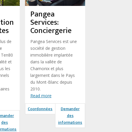
Pangea
tion
Services:
tes
Conciergerie
lus de
Pangea Services est une
ce
société de gestion
x Ten80
immobilière implantée
lité et
dans la vallée de
us les
Chamonix et plus
nnels
largement dans le Pays
du Mont-Blanc depuis
aires
2010.
Read more
Coordonnées
Demander
mander
des
des
informations
ormations