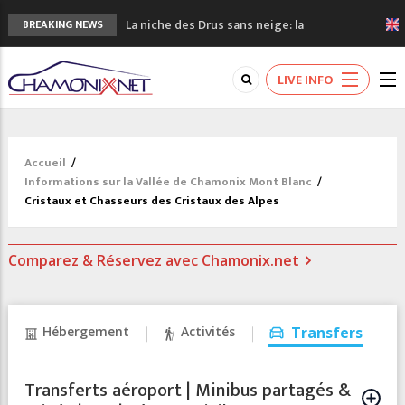
La niche des Drus sans neige: la
BREAKING NEWS
sécheresse en haute montagne
3 bonnes raisons pour visiter le nouveau
LIVE INFO
Musée du Mont-Blanc
Accidents en montagne: 3 personnes sont
décédées dans le Mont-Blanc
Craft ouvre un nouveau magasin de course
Accueil
/
à pied à Chamonix
Informations sur la Vallée de Chamonix Mont Blanc
/
3eme Chamonix Vallée Classics Festival
Cristaux et Chasseurs des Cristaux des Alpes
Comparez & Réservez avec Chamonix.net
Hébergement
Activités
Transfers
Transferts aéroport | Minibus partagés &