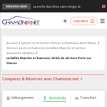
La niche des Drus sans neige: la
BREAKING NEWS
sécheresse en haute montagne
3 bonnes raisons pour visiter le nouveau
LIVE INFO
Musée du Mont-Blanc
Accidents en montagne: 3 personnes sont
décédées dans le Mont-Blanc
Craft ouvre un nouveau magasin de course
Accueil
/
Sports et Activités d'Hiver à Chamonix Mont-Blanc
/
à pied à Chamonix
Ski hors piste à Chamonix, la Vallée Blanche et autres
3eme Chamonix Vallée Classics Festival
domaines skiables
/
La Vallée Blanche à Chamonix: 20 km de ski Hors Piste sur
Glacier
Comparez & Réservez avec Chamonix.net
Hébergement
Activités
Transfers