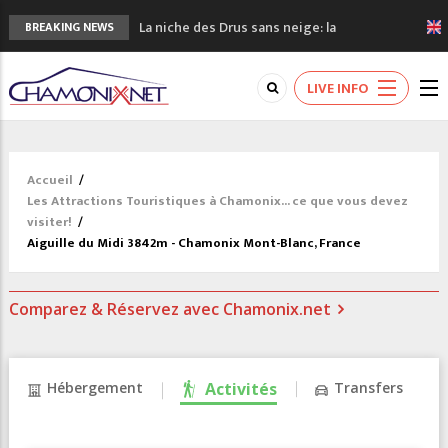
La niche des Drus sans neige: la
BREAKING NEWS
sécheresse en haute montagne
3 bonnes raisons pour visiter le nouveau
LIVE INFO
Musée du Mont-Blanc
Accidents en montagne: 3 personnes sont
décédées dans le Mont-Blanc
Craft ouvre un nouveau magasin de course
Accueil
/
à pied à Chamonix
Les Attractions Touristiques à Chamonix... ce que vous devez
3eme Chamonix Vallée Classics Festival
visiter!
/
Aiguille du Midi 3842m - Chamonix Mont-Blanc, France
Comparez & Réservez avec Chamonix.net
Hébergement
Activités
Transfers