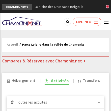
La niche des Drus sans neige: la
BREAKING NEWS
sécheresse en haute montagne
3 bonnes raisons pour visiter le nouveau
LIVE INFO
Musée du Mont-Blanc
Accidents en montagne: 3 personnes sont
décédées dans le Mont-Blanc
Craft ouvre un nouveau magasin de course
Accueil
/
Parcs Loisirs dans la Vallée de Chamonix
à pied à Chamonix
3eme Chamonix Vallée Classics Festival
Comparez & Réservez avec Chamonix.net
Hébergement
Activités
Transfers
Toutes les activités