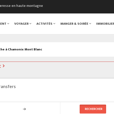
cheresse en haute montagne
uveau Musée du Mont-Blanc
 sont décédées dans le Mont-Blanc
MENT
VOYAGER
ACTIVITÉS
MANGER & SOIRÉE
IMMOBILIE
course à pied à Chamonix
al
Pêche à Chamonix Mont Blanc
t
ransfers