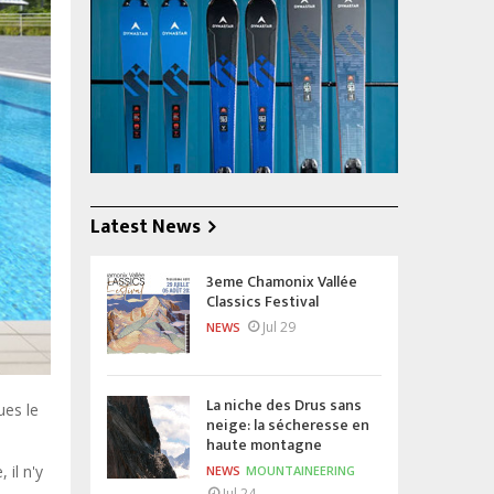
Latest News
3eme Chamonix Vallée
Classics Festival
Jul 29
NEWS
La niche des Drus sans
ues le
neige: la sécheresse en
haute montagne
 il n'y
NEWS
MOUNTAINEERING
Jul 24