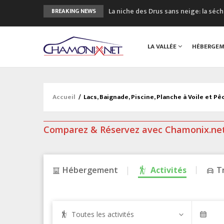
La niche des Drus sans neige: la sé
BREAKING NEWS
3 bonnes raisons pour visiter le no
Accidents en montagne: 3 personnes
LA VALLÉE
HÉBERGE
Craft ouvre un nouveau magasin de 
3eme Chamonix Vallée Classics Festiv
Accueil
/
Lacs, Baignade, Piscine, Planche à Voile et 
Comparez & Réservez avec Chamonix.ne
Hébergement
Activités
T
Toutes les activités