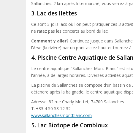
Sallanches. 2 km après Intermarché, vous verrez à gau
3. Lac des Ilettes
Ce sont 3 jolis lacs où l'on peut pratiquer ces 3 activ
ne ratez pas les concerts au bord du lac.
Comment y aller?
Continuez jusque dans Sallanches, 
l'Arve (la rivière) par un pont assez haut et tournez à 
4. Piscine C
entre Aquatique de Salla
Le centre aquatique "Sallanches Mont-Blanc" est situé
l'année, à de larges horaires. Diverses activités aqu
La piscine de Sallanches se compose d'un bassin de 2
détendre après la baignade, le centre aquatique di
Adresse: 82 rue Charly Mottet, 74700 Sallanches
T: +33 4 50 58 12 32
www.sallanchesmontblanc.com
5. Lac Biotope de Combloux