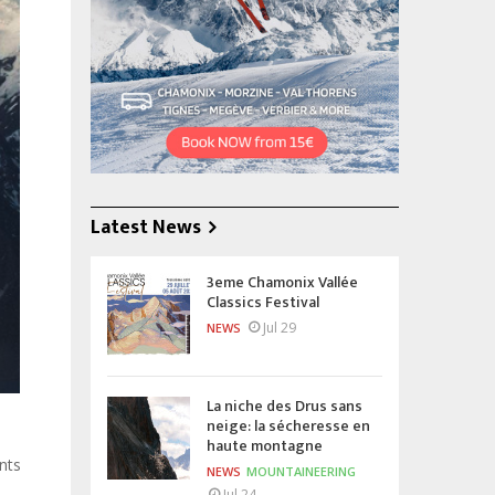
Latest News
3eme Chamonix Vallée
Classics Festival
Jul 29
NEWS
La niche des Drus sans
neige: la sécheresse en
haute montagne
nts
NEWS
MOUNTAINEERING
Jul 24