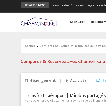
La niche des Drus sans neige: la sé
BREAKING NEWS
3 bonnes raisons pour visiter le no
Accidents en montagne: 3 personnes
LA VALLÉE
HÉBERGE
Craft ouvre un nouveau magasin de 
3eme Chamonix Vallée Classics Festiv
Accueil
/
Dernières nouvelles et actualités de la Vall
Comparez & Réservez avec Chamonix.ne
Hébergement
Activités
T
Transferts aéroport | Minibus partagés &
Votre paiement va directement à la compagnie de Transferts/