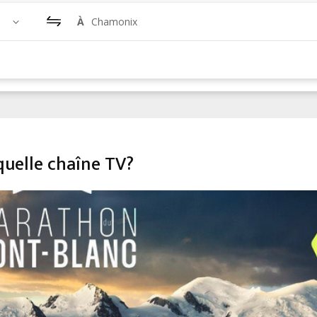
À
Chamonix
uelle chaîne TV?