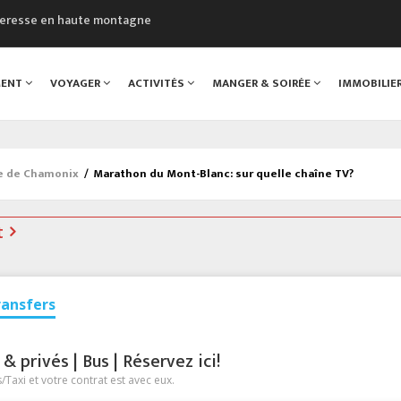
cheresse en haute montagne
uveau Musée du Mont-Blanc
 sont décédées dans le Mont-Blanc
MENT
VOYAGER
ACTIVITÉS
MANGER & SOIRÉE
IMMOBILIE
course à pied à Chamonix
al
ée de Chamonix
/
Marathon du Mont-Blanc: sur quelle chaîne TV?
t
ransfers
 privés | Bus | Réservez ici!
Taxi et votre contrat est avec eux.