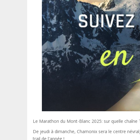
Le Marathon du Mont-Blanc 2025: sur quelle chaîne TV
De jeudi à dimanche, Chamonix sera le centre névra
trail de l'année !