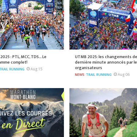
025 : PTL, MCC, TDS... Le
UTMB 2025: les changements d
amme complet!
dernière minute annoncés par l
organisateurs
Aug 15
TRAIL RUNNING
Aug 06
NEWS
TRAIL RUNNING