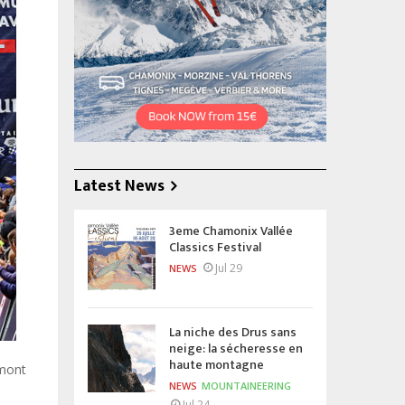
Latest News
3eme Chamonix Vallée
Classics Festival
Jul 29
NEWS
La niche des Drus sans
neige: la sécheresse en
haute montagne
 mont
NEWS
MOUNTAINEERING
Jul 24