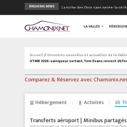
La niche des Drus sans neige: la sé
BREAKING NEWS
3 bonnes raisons pour visiter le no
Accidents en montagne: 3 personnes
LA VALLÉE
HÉBERGE
Craft ouvre un nouveau magasin de 
3eme Chamonix Vallée Classics Festiv
Accueil
/
Dernières nouvelles et actualités de la Vall
UTMB 2026: vainqueur sortant, Tom Evans revient défen
Comparez & Réservez avec Chamonix.ne
Hébergement
Activités
T
Transferts aéroport | Minibus partagés &
Votre paiement va directement à la compagnie de Transferts/