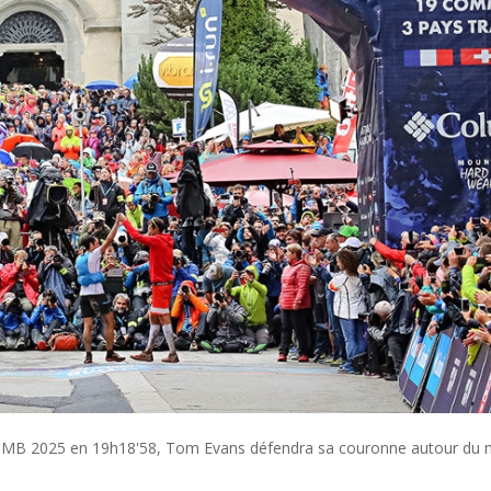
l'UTMB 2025 en 19h18'58, Tom Evans défendra sa couronne autour du