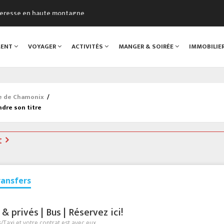
cheresse en haute montagne
uveau Musée du Mont-Blanc
 sont décédées dans le Mont-Blanc
MENT
VOYAGER
ACTIVITÉS
MANGER & SOIRÉE
IMMOBILIE
course à pied à Chamonix
al
ée de Chamonix
/
dre son titre
t
ransfers
 privés | Bus | Réservez ici!
Taxi et votre contrat est avec eux.