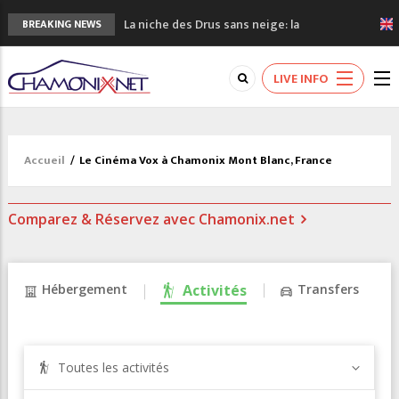
La niche des Drus sans neige: la
BREAKING NEWS
sécheresse en haute montagne
3 bonnes raisons pour visiter le nouveau
LIVE INFO
Musée du Mont-Blanc
Accidents en montagne: 3 personnes sont
décédées dans le Mont-Blanc
Craft ouvre un nouveau magasin de course
Accueil
/
Le Cinéma Vox à Chamonix Mont Blanc, France
à pied à Chamonix
3eme Chamonix Vallée Classics Festival
Comparez & Réservez avec Chamonix.net
Hébergement
Activités
Transfers
Toutes les activités