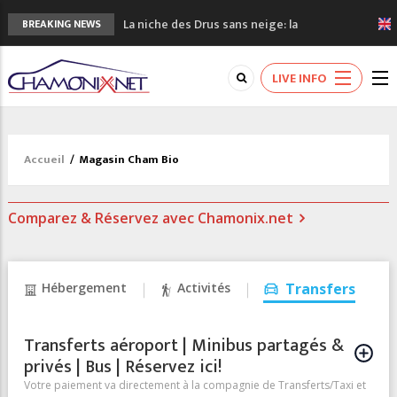
La niche des Drus sans neige: la
BREAKING NEWS
sécheresse en haute montagne
3 bonnes raisons pour visiter le nouveau
LIVE INFO
Musée du Mont-Blanc
Accidents en montagne: 3 personnes sont
décédées dans le Mont-Blanc
Craft ouvre un nouveau magasin de course
Accueil
/
Magasin Cham Bio
à pied à Chamonix
3eme Chamonix Vallée Classics Festival
Comparez & Réservez avec Chamonix.net
Hébergement
Activités
Transfers
Transferts aéroport | Minibus partagés &
privés | Bus | Réservez ici!
Votre paiement va directement à la compagnie de Transferts/Taxi et