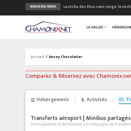
La niche des Drus sans neige: la sé
BREAKING NEWS
3 bonnes raisons pour visiter le no
Accidents en montagne: 3 personnes
LA VALLÉE
HÉBERGE
Craft ouvre un nouveau magasin de 
3eme Chamonix Vallée Classics Festiv
Accueil
/
Ancey Chocolatier
Comparez & Réservez avec Chamonix.ne
Hébergement
Activités
T
Transferts aéroport | Minibus partagés &
Votre paiement va directement à la compagnie de Transferts/