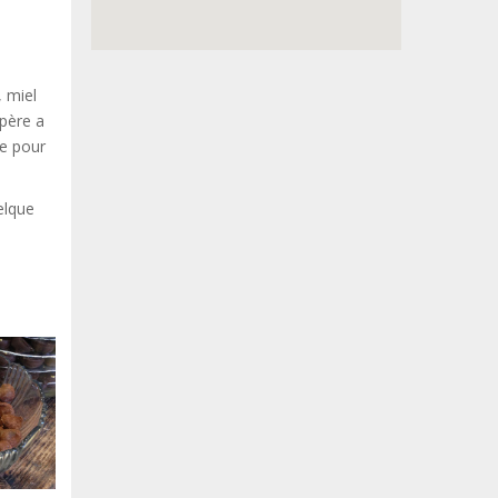
, miel
 père a
ce pour
elque