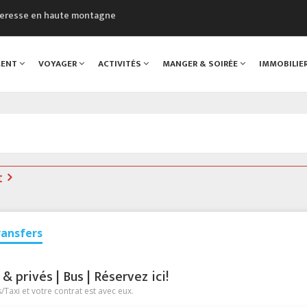
cheresse en haute montagne
uveau Musée du Mont-Blanc
 sont décédées dans le Mont-Blanc
MENT
VOYAGER
ACTIVITÉS
MANGER & SOIRÉE
IMMOBILIE
course à pied à Chamonix
al
t
ransfers
 privés | Bus | Réservez ici!
Taxi et votre contrat est avec eux.