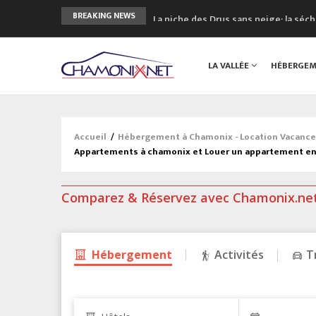
La niche des Drus sans neige: la sé
BREAKING NEWS
3 bonnes raisons pour visiter le no
Accidents en montagne: 3 personnes
LA VALLÉE
HÉBERGE
Craft ouvre un nouveau magasin de 
3eme Chamonix Vallée Classics Festiv
Accueil
/
Hébergement à Chamonix - Location Vacanc
Appartements à chamonix et Louer un appartement en
Comparez & Réservez avec Chamonix.ne
Hébergement
Activités
T