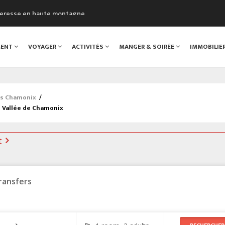
cheresse en haute montagne
uveau Musée du Mont-Blanc
 sont décédées dans le Mont-Blanc
MENT
VOYAGER
ACTIVITÉS
MANGER & SOIRÉE
IMMOBILIE
course à pied à Chamonix
al
es Chamonix
/
 Vallée de Chamonix
t
ransfers