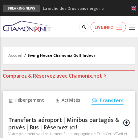
La niche des Drus sans neige: la
BREAKING NEWS
sécheresse en haute montagne
3 bonnes raisons pour visiter le nouveau
LIVE INFO
Musée du Mont-Blanc
Accidents en montagne: 3 personnes sont
décédées dans le Mont-Blanc
Craft ouvre un nouveau magasin de course
Accueil
/
Swing House Chamonix Golf Indoor
à pied à Chamonix
3eme Chamonix Vallée Classics Festival
Comparez & Réservez avec Chamonix.net
Hébergement
Activités
Transfers
Transferts aéroport | Minibus partagés &
privés | Bus | Réservez ici!
Votre paiement va directement à la compagnie de Transferts/Taxi et