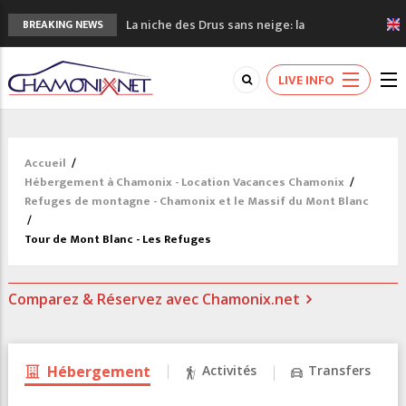
La niche des Drus sans neige: la
BREAKING NEWS
sécheresse en haute montagne
3 bonnes raisons pour visiter le nouveau
LIVE INFO
Musée du Mont-Blanc
Accidents en montagne: 3 personnes sont
décédées dans le Mont-Blanc
Craft ouvre un nouveau magasin de course
Accueil
/
à pied à Chamonix
Hébergement à Chamonix - Location Vacances Chamonix
/
3eme Chamonix Vallée Classics Festival
Refuges de montagne - Chamonix et le Massif du Mont Blanc
/
Tour de Mont Blanc - Les Refuges
Comparez & Réservez avec Chamonix.net
Hébergement
Activités
Transfers