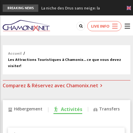
La niche des Drus sans neige: la
BREAKING NEWS
sécheresse en haute montagne
3 bonnes raisons pour visiter le nouveau
LIVE INFO
Musée du Mont-Blanc
Accidents en montagne: 3 personnes sont
décédées dans le Mont-Blanc
Craft ouvre un nouveau magasin de course
Accueil
/
à pied à Chamonix
Les Attractions Touristiques à Chamonix... ce que vous devez
3eme Chamonix Vallée Classics Festival
visiter!
Comparez & Réservez avec Chamonix.net
Hébergement
Activités
Transfers