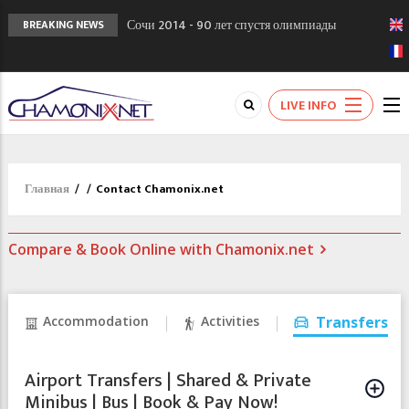
Сочи 2014 - 90 лет спустя олимпиады
BREAKING NEWS
Шамони в 1924
Кол де Монте закрыт 11 января 2013
Chamonixporusski - Русское Шамони. Мы
LIVE INFO
вам поможем!
Главная
/
/
Contact Chamonix.net
Compare & Book Online with Chamonix.net
Accommodation
Activities
Transfers
Airport Transfers | Shared & Private
Minibus | Bus | Book & Pay Now!