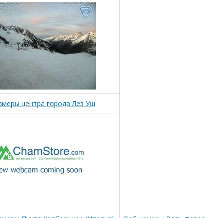
амеры центра города Лез Уш