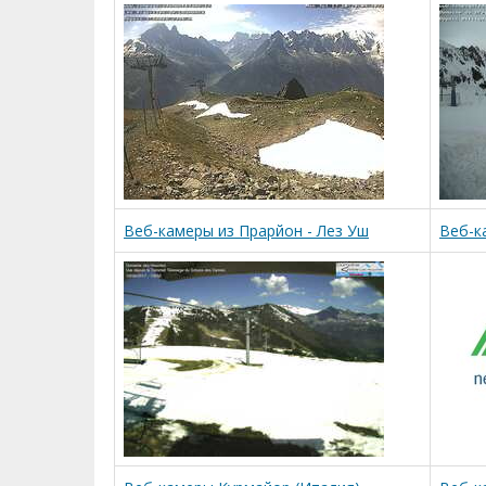
Веб-камеры из Прарйон - Лез Уш
Веб-к