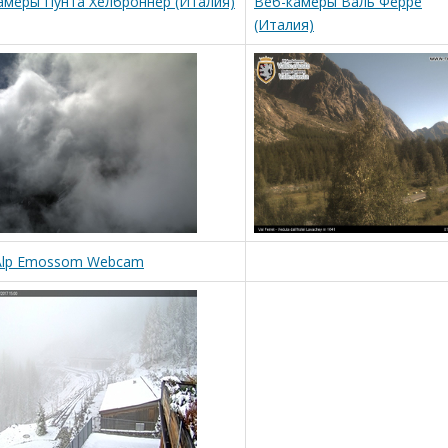
амеры Пунта Хелброннер (Италия)
Веб-камеры Валь Ферре
(Италия)
cAlp Emossom Webcam