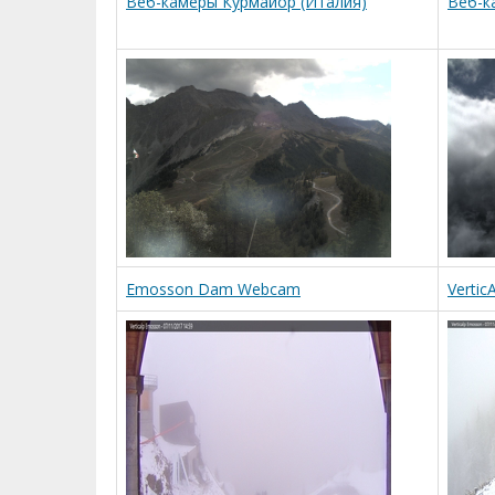
Веб-камеры Курмайор (Италия)
Веб-к
Emosson Dam Webcam
Verti