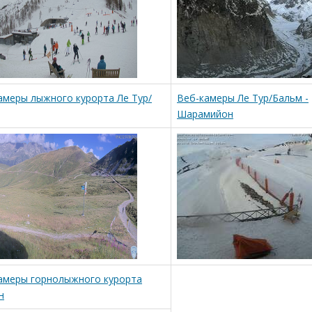
амеры лыжного курорта Ле Тур/
Веб-камеры Ле Тур/Бальм -
Шарамийон
амеры горнолыжного курорта
н