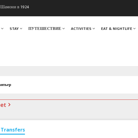
ы Шамони в 1924
. Мы вам поможем!
Я
STAY
ПУТЕШЕСТВИЕ
ACTIVITIES
EAT & NIGHTLIFE
антьер
net
Transfers