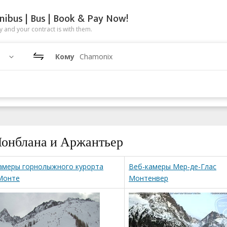
nibus | Bus | Book & Pay Now!
 and your contract is with them.
Кому
Chamonix
Монблана и Аржантьер
амеры горнолыжного курорта
Веб-камеры Мер-де-Глас
Монте
Монтенвер