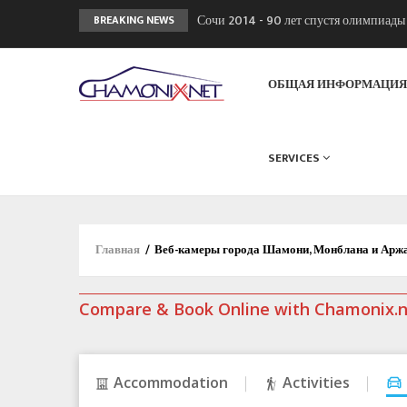
Сочи 2014 - 90 лет спустя олимпиад
BREAKING NEWS
Кол де Монте закрыт 11 января 2013
Chamonixporusski - Русское Шамони
ОБЩАЯ ИНФОРМАЦИ
SERVICES
Главная
/
Веб-камеры города Шамони, Монблана и Арж
Compare & Book Online with Chamonix.
Accommodation
Activities