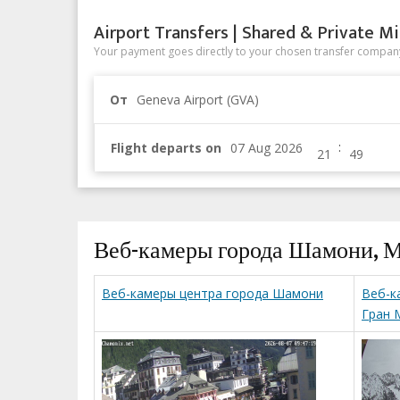
Airport Transfers | Shared & Private Mi
Your payment goes directly to your chosen transfer company
От
Geneva Airport (GVA)
:
Flight departs on
Веб-камеры города Шамони, 
Веб-камеры центра города Шамони
Веб-к
Гран 