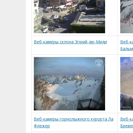
Веб-камеры склона Эгюий-дю-Миди
Веб-к
Бальм
Веб-камеры горнолыжного курорта Ла
Веб-к
Флежер
Бреве