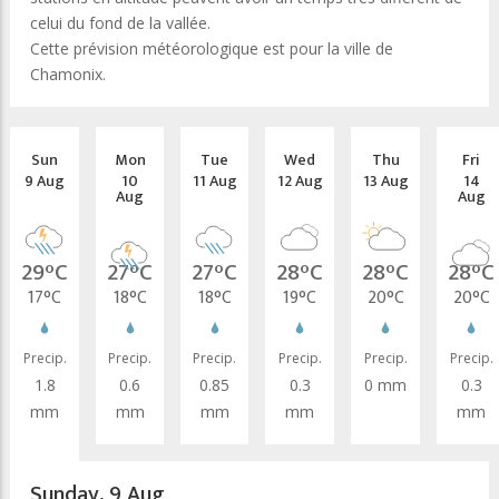
celui du fond de la vallée.
Cette prévision météorologique est pour la ville de
Chamonix.
Sun
Mon
Tue
Wed
Thu
Fri
9 Aug
10
11 Aug
12 Aug
13 Aug
14
Aug
Aug
29°C
27°C
27°C
28°C
28°C
28°C
17°C
18°C
18°C
19°C
20°C
20°C
Precip.
Precip.
Precip.
Precip.
Precip.
Precip.
1.8
0.6
0.85
0.3
0 mm
0.3
mm
mm
mm
mm
mm
Sunday, 9 Aug