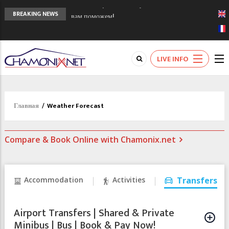
Сочи 2014 - 90 лет спустя олимпиады
BREAKING NEWS
Шамони в 1924
Кол де Монте закрыт 11 января 2013
Chamonixporusski - Русское Шамони. Мы
LIVE INFO
вам поможем!
Главная
/
Weather Forecast
Compare & Book Online with Chamonix.net
Accommodation
Activities
Transfers
Airport Transfers | Shared & Private
Minibus | Bus | Book & Pay Now!