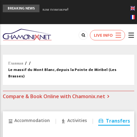
Сочи 2014 - 90 лет спустя олимпиады
BREAKING NEWS
Шамони в 1924
Кол де Монте закрыт 11 января 2013
Chamonixporusski - Русское Шамони. Мы
LIVE INFO
вам поможем!
Главная
/
/
Le massif du Mont Blanc, depuis la Pointe de Miribel (Les
Brasses)
Compare & Book Online with Chamonix.net
Accommodation
Activities
Transfers