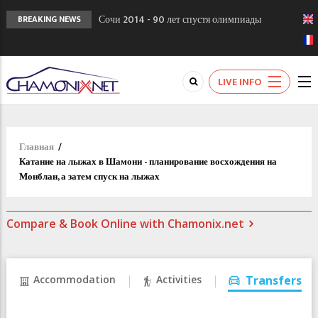
Сочи 2014 - 90 лет спустя олимпиады
BREAKING NEWS
Шамони в 1924
Кол де Монте закрыт 11 января 2013
Chamonixporusski - Русское Шамони. Мы
LIVE INFO
вам поможем!
Главная
/
Катание на лыжах в Шамони - планирование восхождения на
Монблан, а затем спуск на лыжах
Compare & Book Online with Chamonix.net
Accommodation
Activities
Transfers