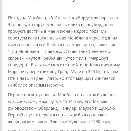
Поход на Монблан, 4810м, на сноуборде или паре лыж :
Это цель, которую многие лыжники и сноубордисты
пробуют достичь в мае и июне каждого года. Мы
советуем кататься на лыжах Монблана через один из
самых известных и безопасных маршрутов, таких как
"Три Монблана - Траверс», «Сошествие Северного
склона», «Купол Гребня дю Гутер " или "Маршрут
коридора". Вы также можете пройти по Классическому
Маршруту через хижину Гранд Муле на 3051м, а затем
Пти Плато и Гран Плато, но этот маршрут считается
наиболее опасным (сераки).
Первое восхождение на Монблан на лыжах было по
классическому маршруту в 1904 году, Уго Мылиюс с
руководством Оберланд: Таннлер, Маурер и Цурфлю.
Первый спуск с вершины на лыжах был совершен
швейцарским гидом, Элиасом Жуленом в 1930 году.