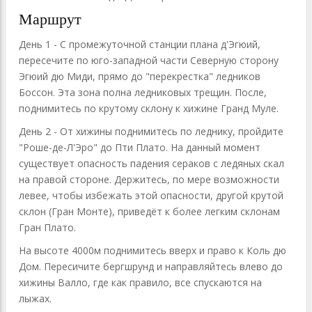
Маршрут
День 1 - С промежуточной станции плана д'Эгюий,
пересечите по юго-западной части Северную сторону
Эгюий дю Миди, прямо до "перекрестка" ледников
Боссон. Эта зона полна ледниковых трещин. После,
поднимитесь по крутому склону к хижине Гранд Муле.
День 2 - От хижины поднимитесь по леднику, пройдите
"Роше-де-Л'Эро" до Пти Плато. На данный момент
существует опасность падения сераков с ледяных скал
на правой стороне. Держитесь, по мере возможности
левее, чтобы избежать этой опасности, другой крутой
склон (Гран Монте), приведёт к более легким склонам
Гран Плато.
На высоте 4000м поднимитесь вверх и право к Коль дю
Дом. Пересичите бергшрунд и направляйтесь влево до
хижины Валло, где как правило, все спускаются на
лыжах.