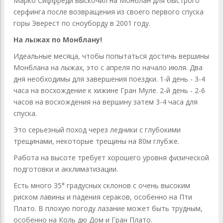
Марко Сиффреди выскочил на Монблан для быстрого
серфинга после возвращения из своего первого спуска
горы Эверест по сноуборду в 2001 году.
На лыжах по Монблану!
Идеальные месяца, чтобы попытаться достичь вершины
Монблана на лыжах, это с апреля по начало июля. Два
дня необходимы для завершения поездки. 1-й день - 3-4
часа на восхождение к хижине Гран Муле. 2-й день - 2-6
часов на восхождения на вершину затем 3-4 часа для
спуска.
Это серьезный поход через ледники с глубокими
трещинами, некоторые трещины на 80м глубже.
Работа на высоте требует хорошего уровня физической
подготовки и акклиматизации.
Есть много 35° градусных склонов с очень высоким
риском лавины и падения сераков, особенно на Пти
Плато. В плохую погоду лазание может быть трудным,
особенно на Коль дю Дом и Гран Плато.