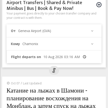
Airport Transfers | Shared & Private
Minibus | Bus | Book & Pay Now!
Your payment goes directly to your chosen transfer company and
your contract is with them.
От
Geneva Airport (GVA)
Кому
Chamonix
Flight departs on
Время
/
Oct 07
Last Updated:
Катание на лыжах в Шамони -
планирование восхождения на
Монблан, а затем спуск на лыжах