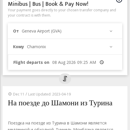
Minibus | Bus | Book & Pay Now!
Your payment goes directly to your chosen transfer company and
your contract is with them.
От
Geneva Airport (GVA)
Кому
Chamonix
Flight departs on
Время
/
Dec 11
Last Updated: 2023-04-19
На поезде до Шамони из Турина
Поездка на поезде из Турина в Шамони является
медленной и обходной. Туннель Монблана является