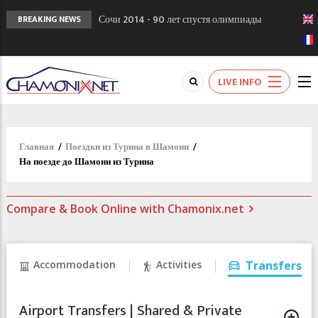
Сочи 2014 - 90 лет спустя олимпиады
BREAKING NEWS
Шамони в 1924
Кол де Монте закрыт 11 января 2013
Chamonixporusski - Русское Шамони. Мы
LIVE INFO
вам поможем!
Главная
/
Поездки из Турина в Шамони
/
На поезде до Шамони из Турина
Compare & Book Online with Chamonix.net
Accommodation
Activities
Transfers
Airport Transfers | Shared & Private