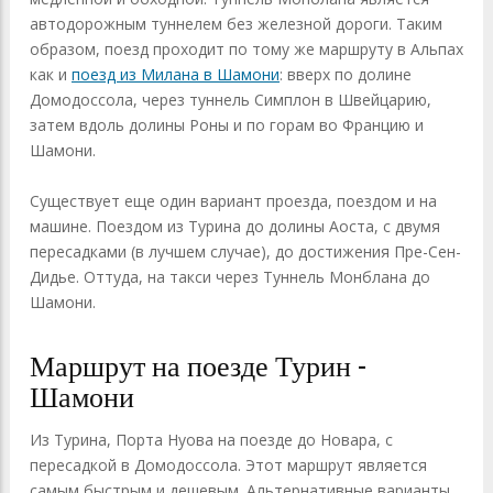
автодорожным туннелем без железной дороги. Таким
образом, поезд проходит по тому же маршруту в Альпах
как и
поезд из Милана в Шамони
: вверх по долине
Домодоссола, через туннель Симплон в Швейцарию,
затем вдоль долины Роны и по горам во Францию ​​и
Шамони.
Существует еще один вариант проезда, поездом и на
машине. Поездом из Турина до долины Аоста, с двумя
пересадками (в лучшем случае), до достижения Пре-Сен-
Дидье. Оттуда, на такси через Туннель Монблана до
Шамони.
Маршрут на поезде Турин -
Шамони
Из Турина, Порта Нуова на поезде до Новара, с
пересадкой в Домодоссола. Этот маршрут является
самым быстрым и дешевым. Альтернативные варианты,