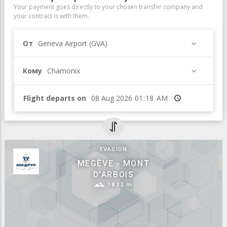
Your payment goes directly to your chosen transfer company and
your contract is with them.
От
Geneva Airport (GVA)
Кому
Chamonix
Flight departs on
Время
Panoramic webcam at Megève -
Mont d'Arbois
Panoramic webcam at Megève - Mont d'Arbois
More Webcams from the
Chamonix Valley