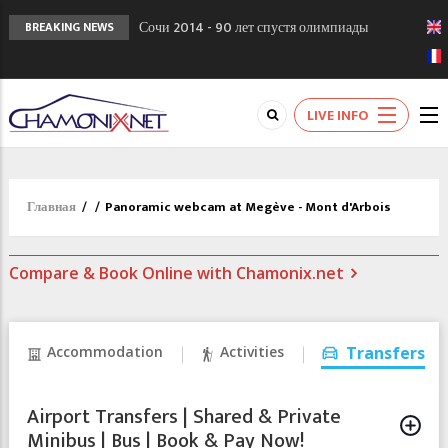
Сочи 2014 - 90 лет спустя олимпиады
BREAKING NEWS
Шамони в 1924
Кол де Монте закрыт 11 января 2013
Chamonixporusski - Русское Шамони. Мы
LIVE INFO
вам поможем!
Главная
/
/
Panoramic webcam at Megève - Mont d'Arbois
Compare & Book Online with Chamonix.net
Accommodation
Activities
Transfers
Airport Transfers | Shared & Private
Minibus | Bus | Book & Pay Now!