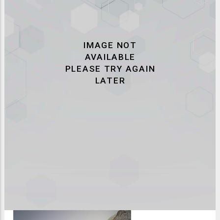
Brevent Plan Praz Arrival Station
Vallorcine / La Poya Ski Slopes
Aiguille des Chamonix