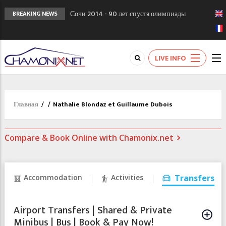
Сочи 2014 - 90 лет спустя олимпиады
BREAKING NEWS
Шамони в 1924
Кол де Монте закрыт 11 января 2013
Chamonixporusski - Русское Шамони. Мы
LIVE INFO
вам поможем!
Главная
/
/
Nathalie Blondaz et Guillaume Dubois
Compare & Book Online with Chamonix.net
Accommodation
Activities
Transfers
Airport Transfers | Shared & Private
Minibus | Bus | Book & Pay Now!