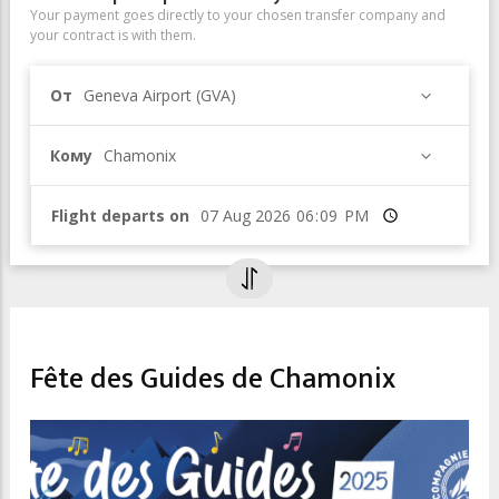
Your payment goes directly to your chosen transfer company and
your contract is with them.
От
Geneva Airport (GVA)
Кому
Chamonix
Flight departs on
Время
CULTURAL EVENTS & EXHIBITIONS
Fête des Guides de Chamonix