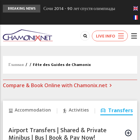
Сочи 2014 - 90 лет спустя олимпиады
BREAKING NEWS
Шамони в 1924
Кол де Монте закрыт 11 января 2013
Chamonixporusski - Русское Шамони. Мы
LIVE INFO
вам поможем!
Главная
/
/
Fête des Guides de Chamonix
Compare & Book Online with Chamonix.net
Accommodation
Activities
Transfers
Airport Transfers | Shared & Private
Minibus | Bus | Book & Pay Now!