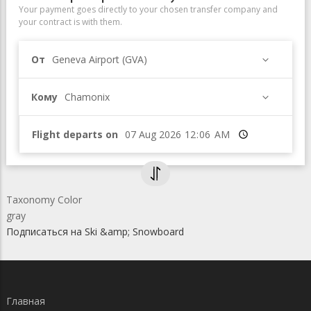
Your payment goes directly to your chosen transfer company and
your contract is with them.
От
Geneva Airport (GVA)
Кому
Chamonix
Flight departs on
Время
Taxonomy Color
gray
Подписаться на Ski &amp; Snowboard
Главная