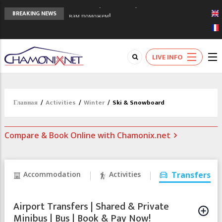
Chamonixporusski - Русское Шамони. Мы
BREAKING NEWS
вам поможем!
Сочи 2014 - 90 лет спустя олимпиады
Шамони в 1924
Кол де Монте закрыт 11 января 2013
LIVE INFO
Главная
/
Activities
/
Winter
/
Ski & Snowboard
Compare & Book Online with Chamonix.net
Accommodation
Activities
Transfers
Airport Transfers | Shared & Private
Minibus | Bus | Book & Pay Now!