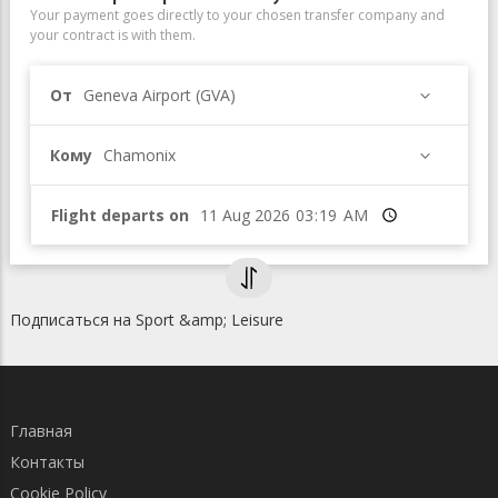
Your payment goes directly to your chosen transfer company and
your contract is with them.
От
Geneva Airport (GVA)
Кому
Chamonix
Flight departs on
Время
Подписаться на Sport &amp; Leisure
Главная
Контакты
Cookie Policy