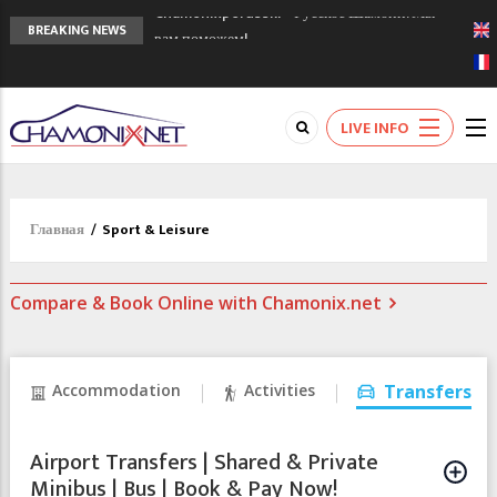
Chamonixporusski - Русское Шамони. Мы
BREAKING NEWS
вам поможем!
Сочи 2014 - 90 лет спустя олимпиады
Шамони в 1924
Кол де Монте закрыт 11 января 2013
LIVE INFO
Главная
/
Sport & Leisure
Compare & Book Online with Chamonix.net
Accommodation
Activities
Transfers
Airport Transfers | Shared & Private
Minibus | Bus | Book & Pay Now!