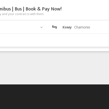
nibus | Bus | Book & Pay Now!
 and your contract is with them.
Кому
Chamonix