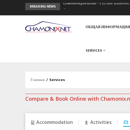
Chamonixporusski - Русское Шамони
BREAKING NEWS
Сочи 2014 - 90 лет спустя олимпиад
Кол де Монте закрыт 11 января 2013
ОБЩАЯ ИНФОРМАЦИ
SERVICES
Главная
/
Services
Compare & Book Online with Chamonix.
Accommodation
Activities