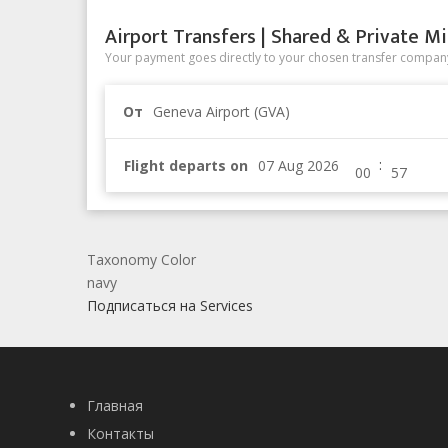
Airport Transfers | Shared & Private Mi
Your payment goes directly to your chosen transfer company
От
Geneva Airport (GVA)
:
Flight departs on
Taxonomy Color
navy
Подписаться на Services
Главная
Контакты