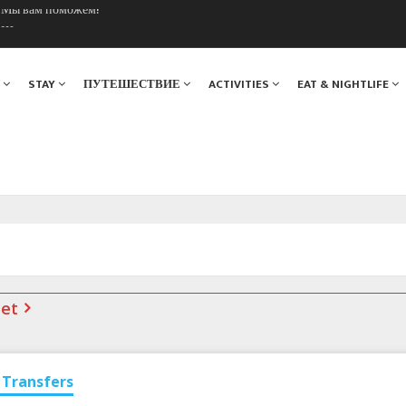
. Мы вам поможем!
ы Шамони в 1924
Я
STAY
ПУТЕШЕСТВИЕ
ACTIVITIES
EAT & NIGHTLIFE
net
Transfers