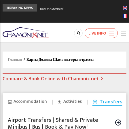
Сочи 2014 - 90 лет спустя олимпиады
BREAKING NEWS
Шамони в 1924
Кол де Монте закрыт 11 января 2013
Chamonixporusski - Русское Шамони. Мы
LIVE INFO
вам поможем!
Главная
/
Карты Долины Шамони, горы и трассы
Compare & Book Online with Chamonix.net
Accommodation
Activities
Transfers
Airport Transfers | Shared & Private
Minibus | Bus | Book & Pay Now!