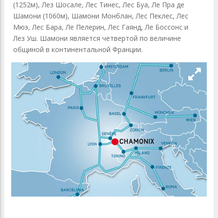
(1252м), Лез Шосале, Лес Тинес, Лес Буа, Ле Пра де
Шамони (1060м), Шамони Монблан, Лес Пеклес, Лес
Мюэ, Лес Бара, Ле Пелерин, Лес Гаянд, Ле Боссонс и
Лез Уш. Шамони является четвертой по величине
общиной в континентальной Франции.