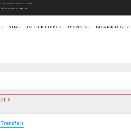
ы Шамони в 1924
. Мы вам поможем!
Я
STAY
ПУТЕШЕСТВИЕ
ACTIVITIES
EAT & NIGHTLIFE
net
Transfers