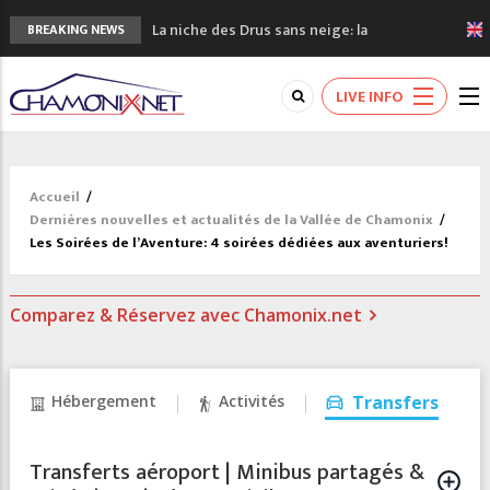
La niche des Drus sans neige: la
BREAKING NEWS
sécheresse en haute montagne
3 bonnes raisons pour visiter le nouveau
LIVE INFO
Musée du Mont-Blanc
Accidents en montagne: 3 personnes sont
décédées dans le Mont-Blanc
Craft ouvre un nouveau magasin de course
Accueil
/
à pied à Chamonix
Dernières nouvelles et actualités de la Vallée de Chamonix
/
3eme Chamonix Vallée Classics Festival
Les Soirées de l’Aventure: 4 soirées dédiées aux aventuriers!
Comparez & Réservez avec Chamonix.net
Hébergement
Activités
Transfers
Transferts aéroport | Minibus partagés &