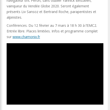
navigateur Éric Péron, sans oublier Yannick Bestaven,
vainqueur du Vendée Globe 2020. Seront également
présents Liv Sansoz et Bertrand Roche, parapentistes et
alpinistes.
Conférences. Du 12 février au 7 mars à 18 h 30 à l’EMC2.
Entrée libre. Places limitées. Infos et programme complet
sur
www.chamonix.fr