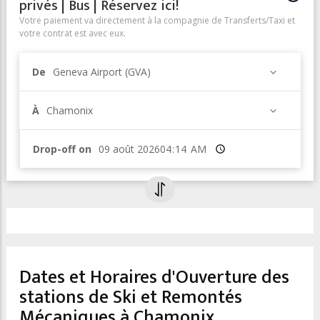
privés | Bus | Réservez ici!
Votre paiement va directement à la compagnie de Transferts/Taxi et
votre contrat est avec eux.
De
Geneva Airport (GVA)
À
Chamonix
Drop-off on
Heure
Dates et Horaires d'Ouverture des
stations de Ski et Remontés
Mécaniques à Chamonix