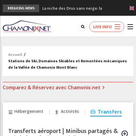
La niche des Drus sans neige: la
BREAKING NEWS
sécheresse en haute montagne
3 bonnes raisons pour visiter le nouveau
LIVE INFO
Musée du Mont-Blanc
Accidents en montagne: 3 personnes sont
décédées dans le Mont-Blanc
Craft ouvre un nouveau magasin de course
Accueil
/
à pied à Chamonix
Stations de Ski, Domaines Skiables et Remontées mécaniques
3eme Chamonix Vallée Classics Festival
de la Vallée de Chamonix Mont Blanc
Comparez & Réservez avec Chamonix.net
Hébergement
Activités
Transfers
Transferts aéroport | Minibus partagés &