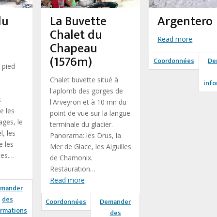
du
La Buvette
Argentero
Chalet du
Read more
Chapeau
(1576m)
Coordonnées
De
 pied
Chalet buvette situé à
info
l'aplomb des gorges de
s
l'Arveyron et à 10 mn du
 les
point de vue sur la langue
ges, le
terminale du glacier.
l, les
Panorama: les Drus, la
 les
Mer de Glace, les Aiguilles
es.…
de Chamonix.
Restauration…
Read more
mander
des
Coordonnées
Demander
ormations
des