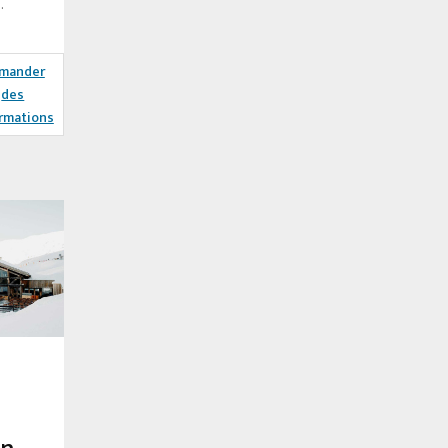
.
mander
des
rmations