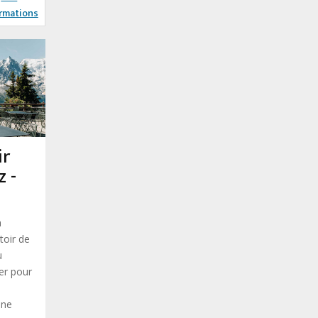
rmations
ir
z -
à
toir de
u
ter pour
une