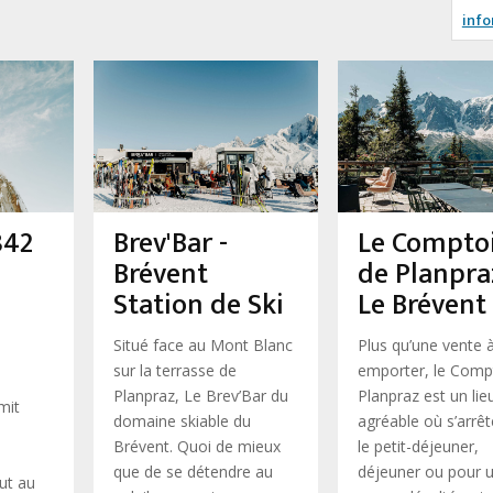
info
842
Brev'Bar -
Le Compto
Brévent
de Planpra
Station de Ski
Le Brévent
Situé face au Mont Blanc
Plus qu’une vente 
sur la terrasse de
emporter, le Comp
Planpraz, Le Brev’Bar du
Planpraz est un lie
mit
domaine skiable du
agréable où s’arrê
Brévent. Quoi de mieux
le petit-déjeuner,
que de se détendre au
déjeuner ou pour 
out au