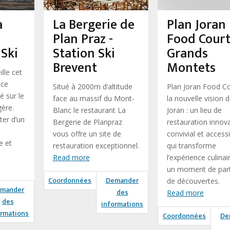
a
La Bergerie de
Plan Joran
Plan Praz -
Food Court
 Ski
Station Ski
Grands
Brevent
Montets
lle cet
ace
Situé à 2000m d’altitude
Plan Joran Food Co
 sur le
face au massif du Mont-
la nouvelle vision 
gère.
Blanc le restaurant La
Joran : un lieu de
ter d’un
Bergerie de Planpraz
restauration innov
vous offre un site de
convivial et accessi
e et
restauration exceptionnel.
qui transforme
Read more
l’expérience culinai
un moment de par
Coordonnées
Demander
de découvertes.
mander
des
Read more
des
informations
ormations
Coordonnées
De