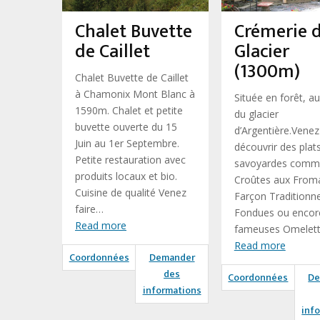
Chalet Buvette
Crémerie 
de Caillet
Glacier
(1300m)
Chalet Buvette de Caillet
à Chamonix Mont Blanc à
Située en forêt, au
1590m. Chalet et petite
du glacier
buvette ouverte du 15
d’Argentière.Venez
Juin au 1er Septembre.
découvrir des plat
Petite restauration avec
savoyardes comme
produits locaux et bio.
Croûtes aux Froma
Cuisine de qualité Venez
Farçon Traditionne
faire…
Fondues ou encore
Read more
fameuses Omelett
Read more
Coordonnées
Demander
des
Coordonnées
De
informations
inf