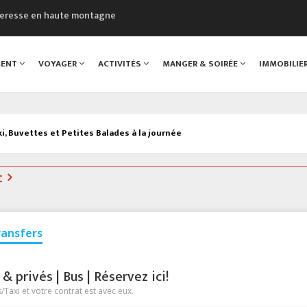
cheresse en haute montagne
uveau Musée du Mont-Blanc
 sont décédées dans le Mont-Blanc
MENT
VOYAGER
ACTIVITÉS
MANGER & SOIRÉE
IMMOBILIE
course à pied à Chamonix
al
i, Buvettes et Petites Balades à la journée
t
ransfers
 privés | Bus | Réservez ici!
Taxi et votre contrat est avec eux.