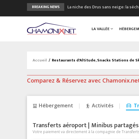
La niche des Drus sans neige: la sé
BREAKING NEWS
3 bonnes raisons pour visiter le no
Accidents en montagne: 3 personnes
LA VALLÉE
HÉBERGE
Craft ouvre un nouveau magasin de 
3eme Chamonix Vallée Classics Festiv
Accueil
/
Restaurants d'Altitude, Snacks Stations de Sk
Comparez & Réservez avec Chamonix.ne
Hébergement
Activités
T
Transferts aéroport | Minibus partagés &
Votre paiement va directement à la compagnie de Transferts/