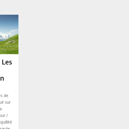
 Les
on
es de
ué sur
la
our /
uillité
 seule