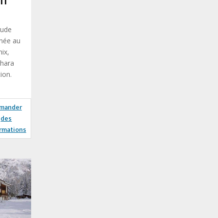
on
tude
rnée au
ix,
Chara
ion.
mander
des
rmations