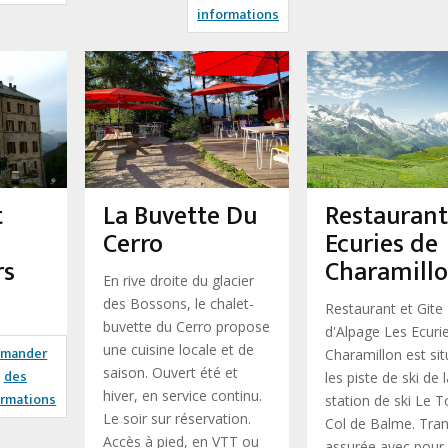
informations
t
La Buvette Du
Restaurant
Cerro
Ecuries de
rs
Charamill
En rive droite du glacier
des Bossons, le chalet-
Restaurant et Gite
buvette du Cerro propose
d'Alpage Les Ecuri
une cuisine locale et de
mander
Charamillon est sit
saison. Ouvert été et
des
les piste de ski de 
hiver, en service continu.
ormations
station de ski Le T
Le soir sur réservation.
Col de Balme. Tranq
Accès à pied, en VTT ou
assurée avec pour