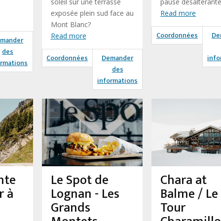
soleil sur une terrasse
pause désaltérante
exposée plein sud face au
Read more
Mont Blanc?
Coordonnées
De
Read more
mander
des
Coordonnées
Demander
info
ormations
des
informations
nte
Le Spot de
Chara at
r à
Lognan - Les
Balme / Le
Grands
Tour