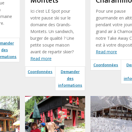
Montets
Charamill
nue
à
Ici c’est LE Spot pour
Pour une pause
omaine
votre pause ski sur le
gourmande en alti
re.
domaine des Grands-
pendant votre jou
Montets. Un sandwich,
grand air à Chamon
burger de qualité ? Une
notre Take Away 
mander
petite soupe maison
est à votre disposit
des
avant de repartir skier?
Read more
ormations
Read more
Coordonnées
De
Coordonnées
Demander
des
info
informations