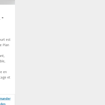
 -
urt est
de Plan
ant,
ble,
re en
tage et
mander
des