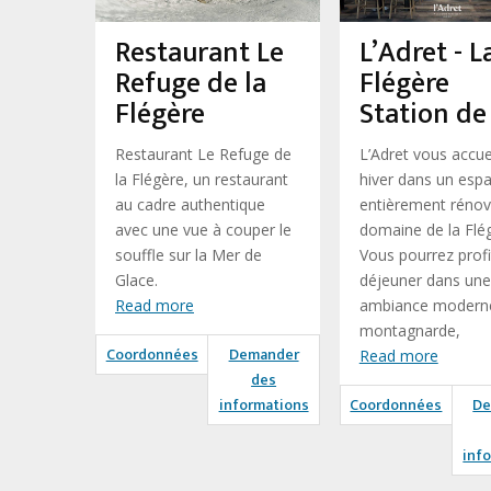
Restaurant Le
L’Adret - L
Refuge de la
Flégère
Flégère
Station de
Restaurant Le Refuge de
L’Adret vous accuei
la Flégère, un restaurant
hiver dans un esp
au cadre authentique
entièrement rénové
avec une vue à couper le
domaine de la Flé
souffle sur la Mer de
Vous pourrez profi
Glace.
déjeuner dans une
Read more
ambiance modern
montagnarde,
Coordonnées
Demander
Read more
des
informations
Coordonnées
De
inf