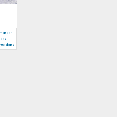
mander
des
rmations