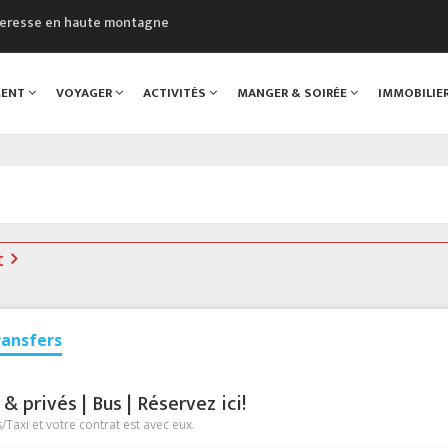
cheresse en haute montagne
uveau Musée du Mont-Blanc
 sont décédées dans le Mont-Blanc
MENT
VOYAGER
ACTIVITÉS
MANGER & SOIRÉE
IMMOBILIE
course à pied à Chamonix
al
t
ransfers
 privés | Bus | Réservez ici!
Taxi et votre contrat est avec eux.