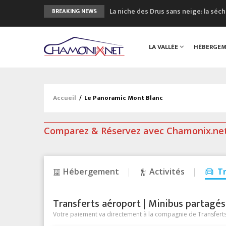
La niche des Drus sans neige: la sé
BREAKING NEWS
3 bonnes raisons pour visiter le no
Accidents en montagne: 3 personnes
LA VALLÉE
HÉBERGE
Craft ouvre un nouveau magasin de 
3eme Chamonix Vallée Classics Festiv
Accueil
/
Le Panoramic Mont Blanc
Comparez & Réservez avec Chamonix.ne
Hébergement
Activités
T
Transferts aéroport | Minibus partagés &
Votre paiement va directement à la compagnie de Transferts/