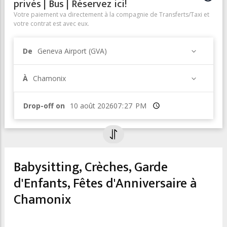
privés | Bus | Réservez ici!
Votre paiement va directement à la compagnie de Transferts/Taxi et
votre contrat est avec eux.
De
Geneva Airport (GVA)
À
Chamonix
Drop-off on
Heure
Babysitting, Crèches, Garde
d'Enfants, Fêtes d'Anniversaire à
Chamonix