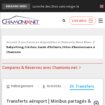
La niche des Drus sans neige: la
BREAKING NEWS
sécheresse en haute montagne
3 bonnes raisons pour visiter le nouveau
LIVE INFO
Musée du Mont-Blanc
Accidents en montagne: 3 personnes sont
décédées dans le Mont-Blanc
Craft ouvre un nouveau magasin de course
Accueil
/
Les Services disponibles à Chamonix Mont Blanc
/
à pied à Chamonix
Babysitting, Crèches, Garde d'Enfants, Fêtes d'Anniversaire à
3eme Chamonix Vallée Classics Festival
Chamonix
Comparez & Réservez avec Chamonix.net
Hébergement
Activités
Transfers
Transferts aéroport | Minibus partagés &